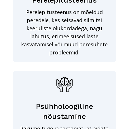
Perelepitusteenus
Perelepitusteenus on mõeldud
peredele, kes seisavad silmitsi
keeruliste olukordadega, nagu
lahutus, erimeelsused laste
kasvatamisel või muud peresuhete
probleemid.
Psühholoogiline
nõustamine
Pakume tuge ja teraapiat, et aidata