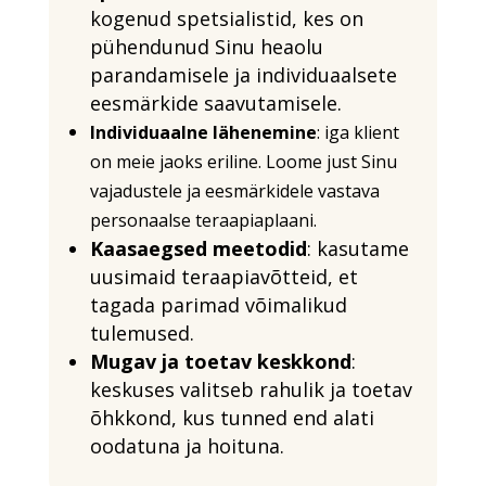
kogenud spetsialistid, kes on
pühendunud Sinu heaolu
parandamisele ja individuaalsete
eesmärkide saavutamisele.
Individuaalne lähenemine
: iga klient
on meie jaoks eriline. Loome just Sinu
vajadustele ja eesmärkidele vastava
personaalse teraapiaplaani.
Kaasaegsed meetodid
: kasutame
uusimaid teraapiavõtteid, et
tagada parimad võimalikud
tulemused.
Mugav ja toetav keskkond
:
keskuses valitseb rahulik ja toetav
õhkkond, kus tunned end alati
oodatuna ja hoituna.