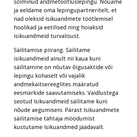
sõlminud andmetöötluslepingu. Nõuame
ja eeldame oma lepingupartneritelt, et
nad oleksid isikuandmete töötlemisel
hoolikad ja eetilised ning hoiaksid
isikuandmeid turvalisust.
Säilitamise piirang. Säilitame
isikuandmeid ainult nii kaua kuni
säilitamine on nõutav õigusaktide või
lepingu kohaselt või vajalik
andmekaitsereeglites määratud
eesmärkide saavutamiseks. Vaidlustega
seotud Isikuandmeid säilitame kuni
nõude aegumiseni. Pärast Isikuandmete
säilitamise tähtaja möödumist
kustutame Isikuandmed jäädavalt.