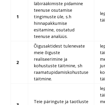
läbirääkimiste pidamine
teenuse osutamise
le
1
tingimuste üle, s.h
tä
hinnapakkumise
esitamine, osutatud
teenuse analüüs.
Õigusaktidest tulenevate
le
meie õiguste
tä
realiseerimine ja
me
2
kohustuste täitmine, sh
jur
raamatupidamiskohustuse
ko
täitmine.
tä
le
tä
Teie päringute ja taotluste
me
3