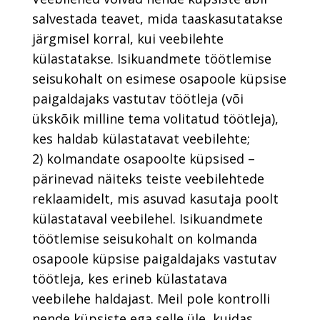
salvestada teavet, mida taaskasutatakse
järgmisel korral, kui veebilehte
külastatakse. Isikuandmete töötlemise
seisukohalt on esimese osapoole küpsise
paigaldajaks vastutav töötleja (või
ükskõik milline tema volitatud töötleja),
kes haldab külastatavat veebilehte;
2) kolmandate osapoolte küpsised –
pärinevad näiteks teiste veebilehtede
reklaamidelt, mis asuvad kasutaja poolt
külastataval veebilehel. Isikuandmete
töötlemise seisukohalt on kolmanda
osapoole küpsise paigaldajaks vastutav
töötleja, kes erineb külastatava
veebilehe haldajast. Meil pole kontrolli
nende küpsiste ega selle üle, kuidas