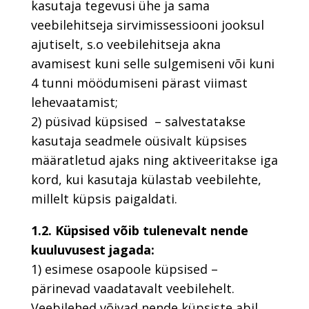
kasutaja tegevusi ühe ja sama
veebilehitseja sirvimissessiooni jooksul
ajutiselt, s.o veebilehitseja akna
avamisest kuni selle sulgemiseni või kuni
4 tunni möödumiseni pärast viimast
lehevaatamist;
2) püsivad küpsised – salvestatakse
kasutaja seadmele oüsivalt küpsises
määratletud ajaks ning aktiveeritakse iga
kord, kui kasutaja külastab veebilehte,
millelt küpsis paigaldati.
1.2. Küpsised võib tulenevalt nende
kuuluvusest jagada:
1) esimese osapoole küpsised –
pärinevad vaadatavalt veebilehelt.
Veebilehed võivad nende küpsiste abil