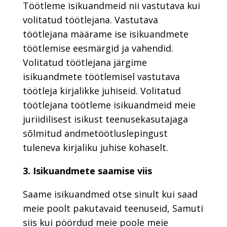
Töötleme isikuandmeid nii vastutava kui
volitatud töötlejana. Vastutava
töötlejana määrame ise isikuandmete
töötlemise eesmärgid ja vahendid.
Volitatud töötlejana järgime
isikuandmete töötlemisel vastutava
töötleja kirjalikke juhiseid. Volitatud
töötlejana töötleme isikuandmeid meie
juriidilisest isikust teenusekasutajaga
sõlmitud andmetöötluslepingust
tuleneva kirjaliku juhise kohaselt.
3. Isikuandmete saamise viis
Saame isikuandmed otse sinult kui saad
meie poolt pakutavaid teenuseid, Samuti
siis kui pöördud meie poole meie