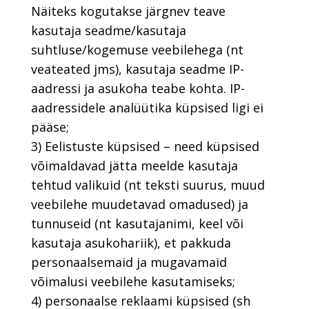
Näiteks kogutakse järgnev teave
kasutaja seadme/kasutaja
suhtluse/kogemuse veebilehega (nt
veateated jms), kasutaja seadme IP-
aadressi ja asukoha teabe kohta. IP-
aadressidele analüütika küpsised ligi ei
pääse;
3) Eelistuste küpsised – need küpsised
võimaldavad jätta meelde kasutaja
tehtud valikuid (nt teksti suurus, muud
veebilehe muudetavad omadused) ja
tunnuseid (nt kasutajanimi, keel või
kasutaja asukohariik), et pakkuda
personaalsemaid ja mugavamaid
võimalusi veebilehe kasutamiseks;
4) personaalse reklaami küpsised (sh