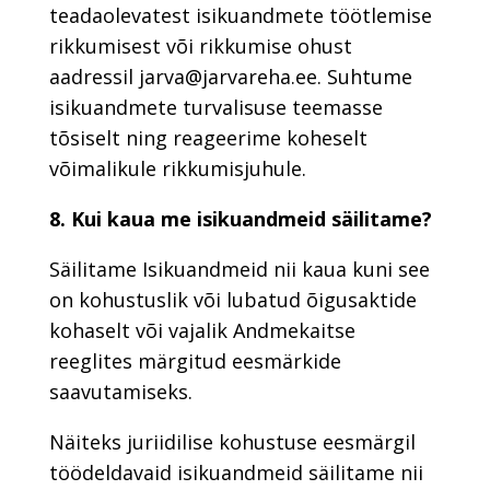
teadaolevatest isikuandmete töötlemise
rikkumisest või rikkumise ohust
aadressil jarva@jarvareha.ee. Suhtume
isikuandmete turvalisuse teemasse
tõsiselt ning reageerime koheselt
võimalikule rikkumisjuhule.
8. Kui kaua me isikuandmeid säilitame?
Säilitame Isikuandmeid nii kaua kuni see
on kohustuslik või lubatud õigusaktide
kohaselt või vajalik Andmekaitse
reeglites märgitud eesmärkide
saavutamiseks.
Näiteks juriidilise kohustuse eesmärgil
töödeldavaid isikuandmeid säilitame nii