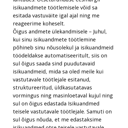
isikuandmete töötlemisele võid sa
esitada vastuväite igal ajal ning me
reageerime koheselt.
Õigus andmete ülekandmisele – Juhul,
kui sinu isikuandmete töötlemine
põhineb sinu nõusolekul ja isikuandmeid
töödeldakse automatiseeritult, siis on
sul õigus saada sind puudutavaid
isikuandmeid, mida sa oled meile kui
vastutavale töötlejale esitanud,
struktureeritud, üldkasutatavas
vormingus ning masinloetaval kujul ning
sul on õigus edastada Isikuandmed
teisele vastutavale töötlejale. Samuti on
sul õigus nõuda, et me edastaksime
isikuandmed otse teisele vastutavale