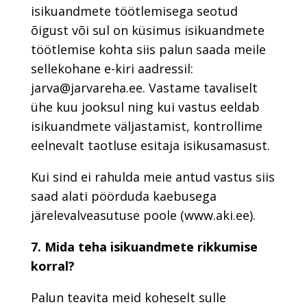
isikuandmete töötlemisega seotud
õigust või sul on küsimus isikuandmete
töötlemise kohta siis palun saada meile
sellekohane e-kiri aadressil:
jarva@jarvareha.ee. Vastame tavaliselt
ühe kuu jooksul ning kui vastus eeldab
isikuandmete väljastamist, kontrollime
eelnevalt taotluse esitaja isikusamasust.
Kui sind ei rahulda meie antud vastus siis
saad alati pöörduda kaebusega
järelevalveasutuse poole (www.aki.ee).
7. Mida teha isikuandmete rikkumise
korral?
Palun teavita meid koheselt sulle