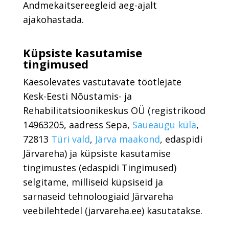
Andmekaitsereegleid aeg-ajalt
ajakohastada.
Küpsiste kasutamise
tingimused
Käesolevates vastutavate töötlejate
Kesk-Eesti Nõustamis- ja
Rehabilitatsioonikeskus OÜ (registrikood
14963205
, aadress
Sepa,
Saueaugu küla
,
72813
Türi vald
,
Järva maakond
, edaspidi
Järvareha) ja küpsiste kasutamise
tingimustes (edaspidi Tingimused)
selgitame, milliseid küpsiseid ja
sarnaseid tehnoloogiaid Järvareha
veebilehtedel (jarvareha.ee) kasutatakse.