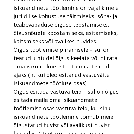
isikuandmete töötlemine on vajalik meie
juriidilise kohustuse täitmiseks, sõna- ja
teabevabaduse õiguse teostamiseks,
õigusnõuete koostamiseks, esitamiseks,
kaitsmiseks või avalikes huvides.
Õigus töötlemise piiramisele – sul on
teatud juhtudel õigus keelata või piirata
oma isikuandmete töötlemist teatud
ajaks (nt kui oled esitanud vastuväite
isikuandmete töötluse osas).
Õigus esitada vastuväiteid – sul on õigus
esitada meile oma isikuandmete
töötlemise osas vastuväiteid, kui sinu
isikuandmete töötlemine toimub meie
õigustatud huvist või avalikust huvist
lähtudes. Otseturunduse eesmärgil