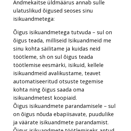
Andmekaitse üldmäärus annab sulle
ulatuslikud õigused seoses sinu
isikuandmetega:
Õigus isikuandmetega tutvuda – sul on
õigus teada, milliseid Isikuandmeid me
sinu kohta säilitame ja kuidas neid
töötleme, sh on sul õigus teada
töötlemise eesmärki, isikuid, kellele
isikuandmeid avalikustame, teavet
automatiseeritud otsuste tegemise
kohta ning õigus saada oma
isikuandmetest koopiaid.
Õigus isikuandmete parandamisele – sul
on õigus nõuda ebapiisavate, puudulike
ja väärate isikuandmete parandamist.
Õigus isikuandmete töötlemiseks antud