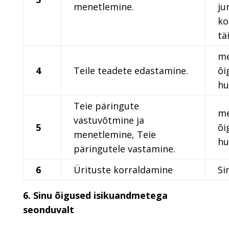
menetlemine.
jur
ko
tä
me
4
Teile teadete edastamine.
õi
hu
Teie päringute
me
vastuvõtmine ja
5
õi
menetlemine, Teie
hu
päringutele vastamine.
6
Ürituste korraldamine
Si
6. Sinu õigused isikuandmetega
seonduvalt