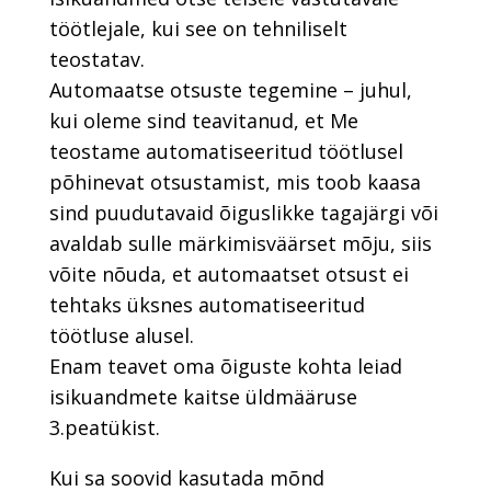
töötlejale, kui see on tehniliselt
teostatav.
Automaatse otsuste tegemine – juhul,
kui oleme sind teavitanud, et Me
teostame automatiseeritud töötlusel
põhinevat otsustamist, mis toob kaasa
sind puudutavaid õiguslikke tagajärgi või
avaldab sulle märkimisväärset mõju, siis
võite nõuda, et automaatset otsust ei
tehtaks üksnes automatiseeritud
töötluse alusel.
Enam teavet oma õiguste kohta leiad
isikuandmete kaitse üldmääruse
3.peatükist.
Kui sa soovid kasutada mõnd