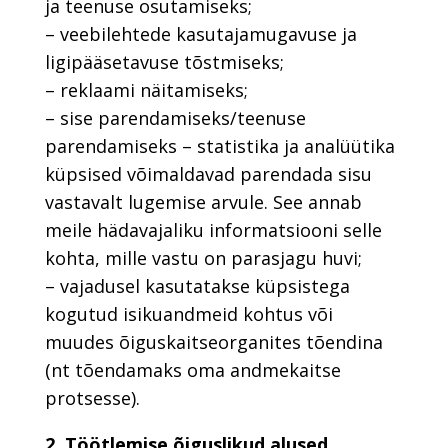
ja teenuse osutamiseks;
– veebilehtede kasutajamugavuse ja
ligipääsetavuse tõstmiseks;
– reklaami näitamiseks;
– sise parendamiseks/teenuse
parendamiseks – statistika ja analüütika
küpsised võimaldavad parendada sisu
vastavalt lugemise arvule. See annab
meile hädavajaliku informatsiooni selle
kohta, mille vastu on parasjagu huvi;
– vajadusel kasutatakse küpsistega
kogutud isikuandmeid kohtus või
muudes õiguskaitseorganites tõendina
(nt tõendamaks oma andmekaitse
protsesse).
2. Töötlemise õiguslikud alused