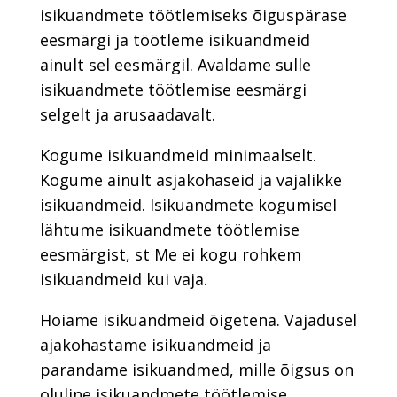
isikuandmete töötlemiseks õiguspärase
eesmärgi ja töötleme isikuandmeid
ainult sel eesmärgil. Avaldame sulle
isikuandmete töötlemise eesmärgi
selgelt ja arusaadavalt.
Kogume isikuandmeid minimaalselt.
Kogume ainult asjakohaseid ja vajalikke
isikuandmeid. Isikuandmete kogumisel
lähtume isikuandmete töötlemise
eesmärgist, st Me ei kogu rohkem
isikuandmeid kui vaja.
Hoiame isikuandmeid õigetena. Vajadusel
ajakohastame isikuandmeid ja
parandame isikuandmed, mille õigsus on
oluline isikuandmete töötlemise