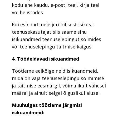
kodulehe kaudu, e-posti teel, kirja teel
või helistades.
Kui esindad meie juriidilisest isikust
teenusekasutajat siis saame sinu
isikuandmed teenuselepingut sõlmides
või teenuselepingu täitmise käigus.
4. Töödeldavad isikuandmed
Töötleme eelkõige neid isikuandmeid,
mida on vaja teenuseslepingu sõlmimise
ja täitmise eesmärgil, võimalikult vähesel
määral ja ainult selgel õiguslikul alusel.
Muuhulgas töötleme järgmisi
isikuandmeid: