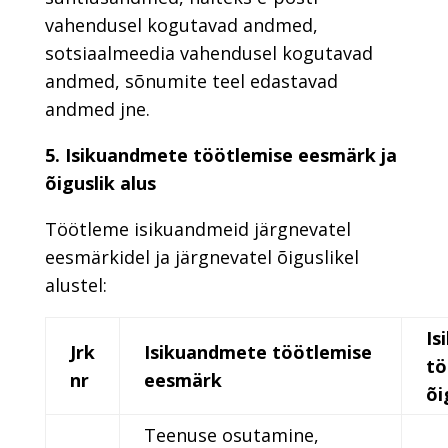
vahendusel kogutavad andmed,
sotsiaalmeedia vahendusel kogutavad
andmed, sõnumite teel edastavad
andmed jne.
5. Isikuandmete töötlemise eesmärk ja
õiguslik alus
Töötleme isikuandmeid järgnevatel
eesmärkidel ja järgnevatel õiguslikel
alustel:
Is
Jrk
Isikuandmete töötlemise
tö
nr
eesmärk
õi
Teenuse osutamine,