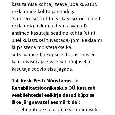
kasutamise kohta), teave juba kuvatud
reklaamide kohta ja nendega
“suhtlemise” kohta (st kas isik on mingit
reklaami/pakkumust vms avanud),
andmed kasutaja seadme kohta (et nt
uuel külastusel tuvastada) jpm. Reklaami
küpsistena mõistetakse ka
sotsiaalmeedia küpsiseid osas, mis ei
kaasu kasutajale vaid sel põhjusel, et
kasutaja soovib sise jagada.
1.4. Kesk-Eesti Nõustamis- ja
Rehabilitatsioonikeskus OÜ kasutab
veebilehtedel eelkirjeldatud küpsise
liike järgnevatel eesmärkidel:
– veebilehtede sujuvamaks toimimiseks