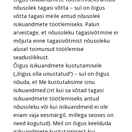
nõusolek tagasi võtta – sul on õigus
võtta tagasi meile antud nõusolek
isikuandmete töötlemiseks. Palun
arvestage, et nõusoleku tagasivõtmine ei
mõjuta enne tagasivõtmist nõusoleku
alusel toimunud töötlemise
seaduslikkust.
Õigus isikuandmete kustutamisele
(„õigus olla unustatud“) – sul on õigus
nõuda, et Me kustutaksime sinu
isikuandmed (nt kui sa võtad tagasi
isikuandmete töötlemiseks antud
nõusoleku või kui isikuandmeid ei ole
enam vaja eesmärgil, millega seoses on
need kogutud). Meil on õigus keelduda
isikuandmete kustutamisest kui