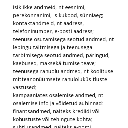
isiklikke andmeid, nt eesnimi,
perekonnanimi, isikukood, sünniaeg;
kontaktandmeid, nt aadress,
telefoninumber, e-posti aadress;
teenuse osutamisega seotud andmed, nt
lepingu täitmisega ja teenusega
tarbimisega seotud andmed, päringud,
kaebused, maksekäitumise teave;
teenusega rahuolu andmed, nt koolituse
mitteanonüümsete rahuloluküsitluste
vastused;
kampaaniates osalemise andmed, nt
osalemise info ja võidetud auhinnad;
finantsandmed, näiteks krediidi või
kohustuste või tehingute kohta;
suhtlusandmed, näiteks e-posti