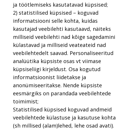
ja töötlemiseks kasutatavad küpsised;
2) statistilised küpsised – koguvad
informatsiooni selle kohta, kuidas
kasutajad veebilehti kasutaavd, näiteks
milliseid veebilehti nad kõige sagedamini
külastavad ja milliseid veateateid nad
veebilehtedelt saavad. Personaliseeritud
analüütika küpsiste osas vt viimase
küpsiseliigi kirjeldust. Osa kogutud
informatsioonist liidetakse ja
anonümiseeritakse. Nende küpsiste
eesmärgiks on parandada veebilehtede
toimimist;
Statistilised küpsised koguvad andmeid
veebilehtede külastuse ja kasutuse kohta
(sh millised (alam)lehed, lehe osad avati).