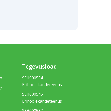
Tegevusload
nn
SEH000554
Erihoolekandeteenus
7,
SEH000546
Erihoolekandeteenus
SEH000537