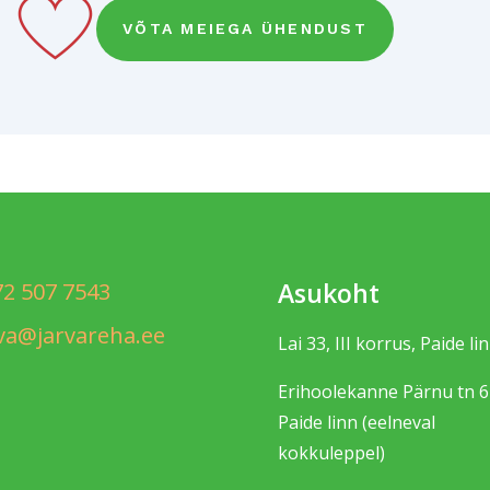
VÕTA MEIEGA ÜHENDUST
Asukoht
72 507 7543
rva@jarvareha.ee
Lai 33, III korrus, Paide li
Erihoolekanne Pärnu tn 6
Paide linn (eelneval
kokkuleppel)