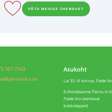
VÕTA MEIEGA ÜHENDUST
Asukoht
72 507 7543
rva@jarvareha.ee
Lai 33, III korrus, Paide li
Erihoolekanne Pärnu tn 6
Paide linn (eelneval
kokkuleppel)