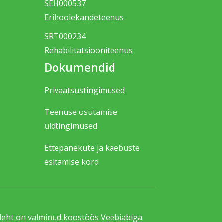
SEH000537
Erihoolekandeteenus
SRT000234
Rehabilitatsiooniteenus
Dokumendid
Privaatsustingimused
Teenuse osutamise
üldtingimused
Ettepanekute ja kaebuste
esitamise kord
uleht on valminud koostöös Veebiabiga