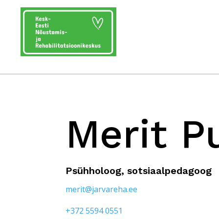
Merit P
Psühholoog, sotsiaalpedagoog
merit@jarvareha.ee
+372 5594 0551