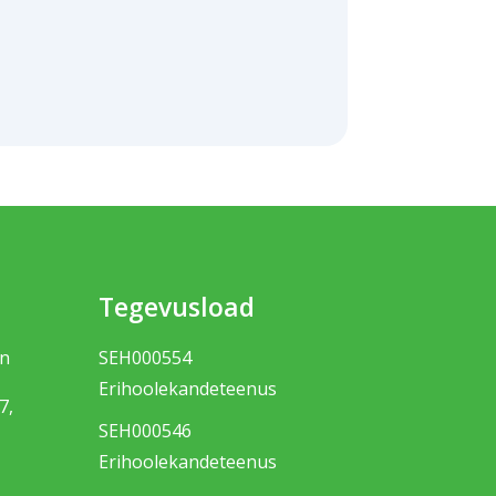
Tegevusload
nn
SEH000554
Erihoolekandeteenus
7,
SEH000546
Erihoolekandeteenus